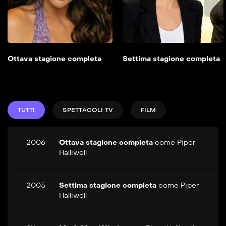
Aggiungi alla mia
lista
Ottava stagione completa
Settima stagione completa
TUTTI
SPETTACOLI TV
FILM
2006
Ottava stagione completa
come
Piper
Halliwell
2005
Settima stagione completa
come
Piper
Halliwell