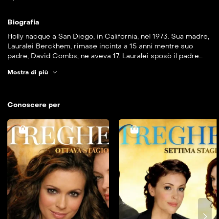
Biografia
Holly nacque a San Diego, in California, nel 1973. Sua madre,
Lauralei Berckhem, rimase incinta a 15 anni mentre suo
padre, David Combs, ne aveva 17. Lauralei sposò il padre
biologico di Holly ma i due divorziarono dopo due anni,
Mostra di più
pensando entrambi di essere troppo giovani per il
matrimonio. Alla giovane età di 7 anni, Holly e sua madre si
trasferirono a New York. In quel periodo, la bellezza di Holly
le permise di apparire in diverse pubblicità, ma ben presto,
Conoscere per
proprio come sua madre (apparsa nell’episodio di Streghe
dal titolo “Finalmente sposi”), scoprì un interesse verso la
recitazione.
Ottava stagione
completa
2006