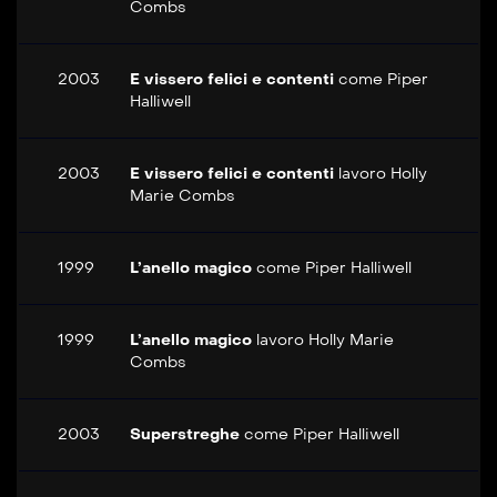
Combs
2003
E vissero felici e contenti
come
Piper
Halliwell
2003
E vissero felici e contenti
lavoro
Holly
Marie Combs
1999
L’anello magico
come
Piper Halliwell
1999
L’anello magico
lavoro
Holly Marie
Combs
2003
Superstreghe
come
Piper Halliwell