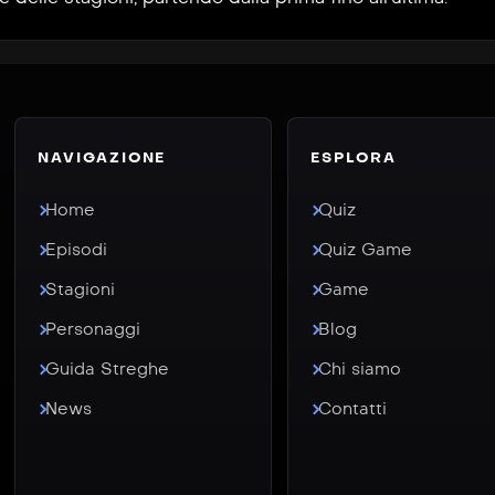
NAVIGAZIONE
ESPLORA
Home
Quiz
Episodi
Quiz Game
Stagioni
Game
Personaggi
Blog
Guida Streghe
Chi siamo
News
Contatti