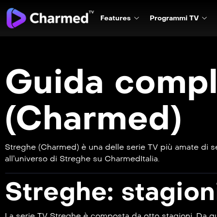
Features
Programmi TV
Guida comple
(Charmed)
Streghe (Charmed) è una delle serie TV più amate di semp
all’universo di Streghe su CharmedItalia.
Streghe: stagio
La serie TV Streghe è composta da otto stagioni. Da qu