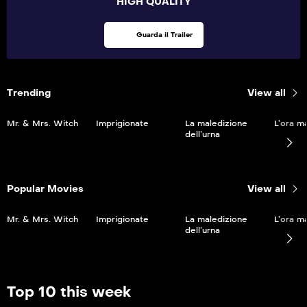
HIGH QUALITY
Guarda il Trailer
Trending
View all
Mr. & Mrs. Witch
Imprigionate
La maledizione
L’ora m
dell’urna
Popular Movies
View all
Mr. & Mrs. Witch
Imprigionate
La maledizione
L’ora m
dell’urna
Top 10 this week