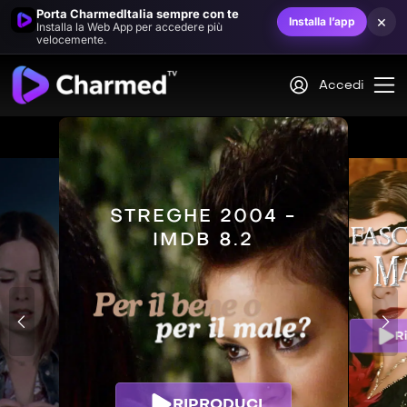
Porta CharmedItalia sempre con te
×
Installa l’app
Installa la Web App per accedere più
velocemente.
Accedi
STREGHE 2004 -
IMDB 8.2
R
RIPRODUCI