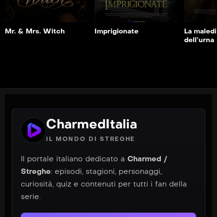
Dettaglio
Dettaglio
De
Mr. & Mrs. Witch
Imprigionate
La maled
dell’urna
CharmedItalia
IL MONDO DI STREGHE
Il portale italiano dedicato a
Charmed /
Streghe
: episodi, stagioni, personaggi,
curiosità, quiz e contenuti per tutti i fan della
serie.