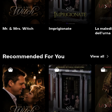
Riproduci
Riproduci
Ri
Dettaglio
Dettaglio
De
Mr. & Mrs. Witch
Imprigionate
La maled
dell’urna
Recommended For You
View all
La male
Mr. & Mrs. Witch
Imprigionate
dell’urn
2K
42 min
2004
43min
1999
4
Riproduci
Riproduci
Ri