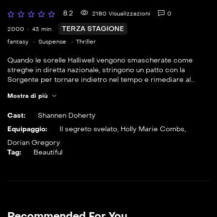
8.2
2180 Visualizzazioni
0
TERZA STAGIONE
2000
43 min
fantasy
Suspense
Thriller
Quando le sorelle Halliwell vengono smascherate come
streghe in diretta nazionale, stringono un patto con la
Sorgente per tornare indietro nel tempo e rimediare al
danno. Nel mentre, una delle sorelle compie l’estremo
Mostra di più
sacrificio.
Cast:
Shannen Doherty
Equipaggio:
Il segreto svelato
,
Holly Marie Combs
,
Dorian Gregory
Tag:
Beautiful
Recommended For You