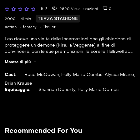
8.2
2820 Visualizzazioni
0
TERZA STAGIONE
2000
41min
Action
fantasy
Thriller
Leo riceve una visita dalle Incarnazioni che gli chiedono di
proteggere un demone (Kira, la Veggente) al fine di
convincere, con le sue premonizioni, le sorelle Halliwell ad
allearsi con loro. Le streghe all’inizio sono molto restie a
Mostra di più
difendere Kyra da Zankou, uno dei demoni più potenti e più
malvagi, ma poi decideranno di proteggerla.
Cast:
Rose McGowan
,
Holly Marie Combs
,
Alyssa Milano
,
Brian Krause
Equipaggio:
Shannen Doherty
,
Holly Marie Combs
Recommended For You