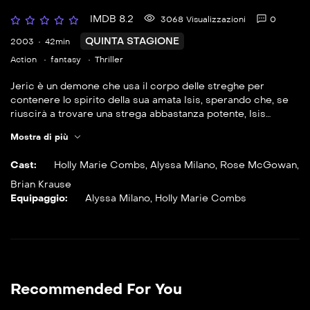
IMDB 8.2
3068 Visualizzazioni
0
QUINTA STAGIONE
2003
42min
Action
fantasy
Thriller
Jeric è un demone che usa il corpo delle streghe per
contenere lo spirito della sua amata Isis, sperando che, se
riuscirà a trovare una strega abbastanza potente, Isis
impossessandosi dei suoi poteri potrà scacciarne via lo
Mostra di più
spirito e appropriarsi del corpo definitivamente.
Cast:
Holly Marie Combs
,
Alyssa Milano
,
Rose McGowan
,
Brian Krause
Equipaggio:
Alyssa Milano
,
Holly Marie Combs
Recommended For You