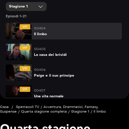
Stagione 1
Episodi 1-21
VIP
S0404
Il limbo
VIP
S0405
La casa dei brividi
VIP
S0406
Paige e il suo principe
VIP
S0407
Una vita normale
Casa
/
Spettacoli TV
/
Avventura
,
Drammatici
,
Fantasy
,
P
S0408
Suspense
/
Quarta stagione completa
/
Stagione 1
/
Il limbo
Doppio volto
Quarta stagione