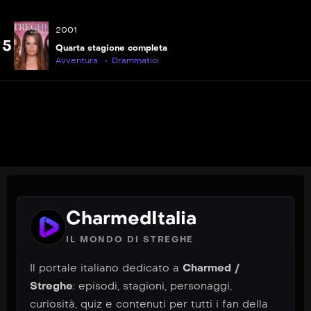
P
S04E19
2001
Il Grimoire
5
Quarta stagione completa
Avventura
Drammatici
P
S04E20
Lunga vita alla Regina
P
S04E21
Piccolo Diavolo
P
S04E22
La fine del trio?
CharmedItalia
IL MONDO DI STREGHE
Il portale italiano dedicato a
Charmed /
Streghe
: episodi, stagioni, personaggi,
curiosità, quiz e contenuti per tutti i fan della