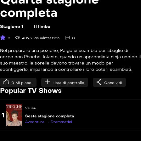
P
S0409
L&#8217;ispirazione
completa
Stagione 1
Il limbo
0
4093 Visualizzazioni
0
Nel preparare una pozione, Paige si scambia per sbaglio di
corpo con Phoebe. Intanto, quando un apprendista ninja uccide il
P
S04E10
suo maestro, le sorelle devono trovare un modo per
Il passato di Paige
sconfiggerlo, imparando a controllare i loro poteri scambiati.
0
Mi piace.
Lista di controllo
Condividi
P
S04E11
Popular TV Shows
Il verdetto
P
S04E12
2004
L&#8217;incendiario
1
Sesta stagione completa
Avventura
Drammatici
P
S04E13
Lo scrigno