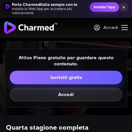
Porta CharmedItalia sempre con te
×
Installa l’app
Installa la Web App per accedere più
velocemente.
Accedi
Attiva Piano gratuito per guardare questo
contenuto.
Iscriviti gratis
VIP
Il ritorno del Trio (1ª &#8211; 2ª parte)
Accedi
VIP
S0403
La furia di Piper
Quarta stagione completa