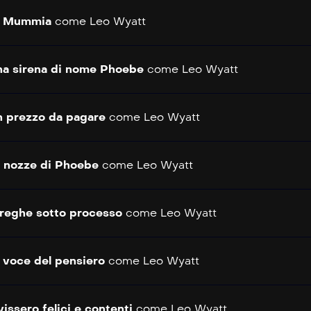
a Mummia
come
Leo Wyatt
a sirena di nome Phoebe
come
Leo Wyatt
 prezzo da pagare
come
Leo Wyatt
 nozze di Phoebe
come
Leo Wyatt
reghe sotto processo
come
Leo Wyatt
 voce del pensiero
come
Leo Wyatt
vissero felici e contenti
come
Leo Wyatt