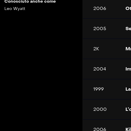
Conosciuto anche come
2006
Ot
Leo Wyatt
2005
Se
2K
Mr
2004
Im
1999
La
2000
L’
2006
Ki