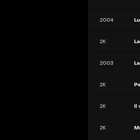
2004
Lu
2K
La
2003
L
2K
Pe
2K
Il
2K
Mr