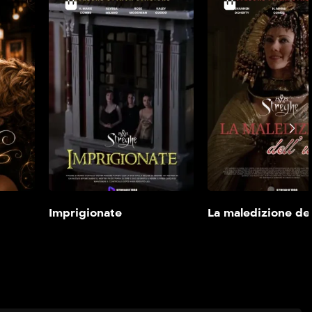
Mr. & Mrs. Witch
Imprigionate
2K
42 min
2004
43min
Aggiungi alla mia
Aggiungi alla mi
lista
lista
Imprigionate
La maledizione del