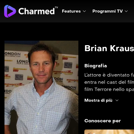
Features
Programmi TV
Brian Krau
Biografia
L’attore è diventato 
entra nel cast del fi
film Terrore nello spa
della serie nel 2006.
Mostra di più
la pelle.
Conoscere per