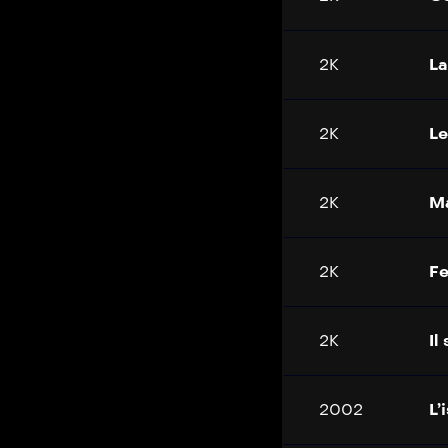
2K
La
2K
Le
2K
Ma
2K
Fe
2K
Il
2002
L’