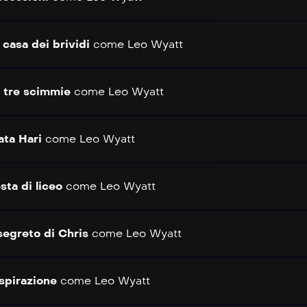
 casa dei brividi
come
Leo Wyatt
 tre scimmie
come
Leo Wyatt
ta Hari
come
Leo Wyatt
sta di liceo
come
Leo Wyatt
 segreto di Chris
come
Leo Wyatt
ispirazione
come
Leo Wyatt