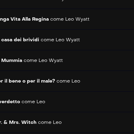
nga Vita Alla Regina
come
Leo Wyatt
 casa dei brividi
come
Leo Wyatt
a Mummia
come
Leo Wyatt
r il bene o per il male?
come
Leo
 verdetto
come
Leo
. & Mrs. Witch
come
Leo