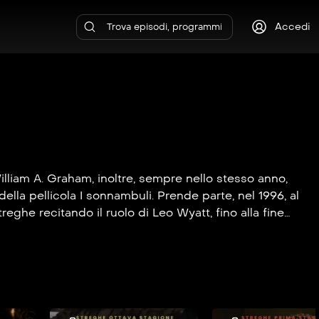
Accedi
William A. Graham, inoltre, sempre nello stesso anno,
ella pellicola I sonnambuli. Prende parte, nel 1996, al
treghe recitando il ruolo di Leo Wyatt, fino alla fine
avolo mentre nel 2010 recita in Growth – Terrore sotto