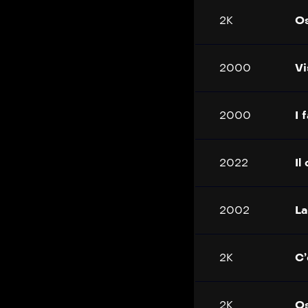
2K
Os
2000
Vi
2000
I 
2022
Il
2002
La
2K
C’
2K
Os