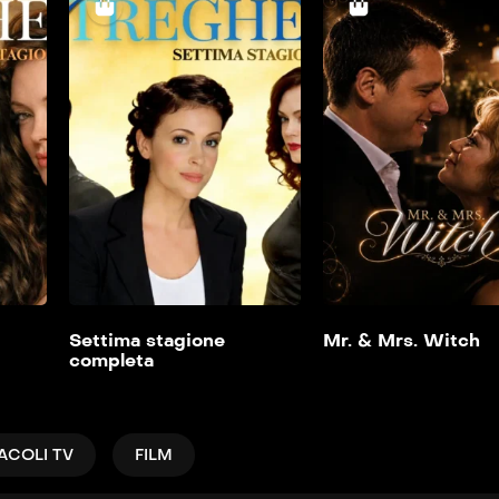
Ottava stagione
Settima stagione
completa
completa
2006
2005
Aggiungi alla mia
Aggiungi alla mia
lista
lista
Settima stagione
Mr. & Mrs. Witch
completa
ACOLI TV
FILM