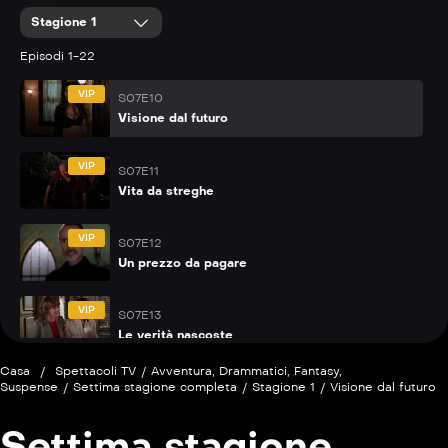
Stagione 1
P
S07E09
Tutti pazzi per Leo
Episodi 1-22
VIP
S07E10
Visione dal futuro
VIP
S07E11
Vita da streghe
VIP
S07E12
Un prezzo da pagare
VIP
S07E13
Le verità nascoste
Casa
/
Spettacoli TV
/
Avventura
,
Drammatici
,
Fantasy
,
P
S07E14
Suspense
/
Settima stagione completa
/
Stagione 1
/
Visione dal futuro
Il principe dei ladri
Settima stagione