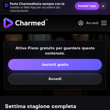
VIP
S07E04
Porta CharmedItalia sempre con te
×
Installa l’app
Il calice della vita
Installa la Web App per accedere più
velocemente.
VIP
S07E05
Accedi
Sorella morte
P
S07E06
Notti di luna blu
Attiva Piano gratuito per guardare questo
P
S07E07
contenuto.
Gli angeli custodi
Iscriviti gratis
P
S07E08
Un libro senza fine
Accedi
Settima stagione completa