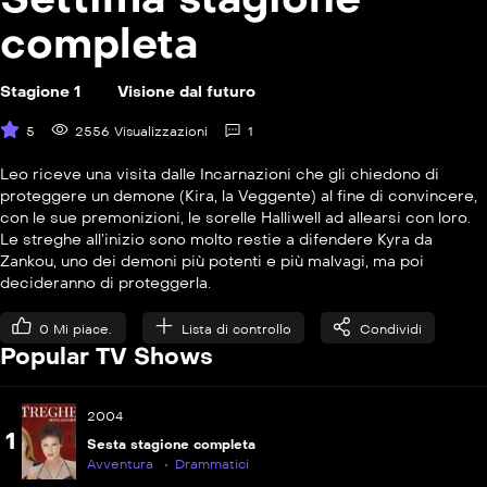
completa
Stagione 1
Visione dal futuro
5
2556 Visualizzazioni
1
P
S07E15
Il cabaret incantato
Leo riceve una visita dalle Incarnazioni che gli chiedono di
proteggere un demone (Kira, la Veggente) al fine di convincere,
P
con le sue premonizioni, le sorelle Halliwell ad allearsi con loro.
S07E16
Le streghe all’inizio sono molto restie a difendere Kyra da
L&#8217;amore ritrovato
Zankou, uno dei demoni più potenti e più malvagi, ma poi
decideranno di proteggerla.
P
S07E17
La casa delle bambole
0
Mi piace.
Lista di controllo
Condividi
Popular TV Shows
P
S07E18
Il vaso di pandora
2004
P
1
S07E19
Sesta stagione completa
Nel corpo di un demone
Avventura
Drammatici