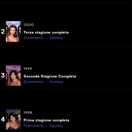
P
S07E20
L&#8217;amico immaginario
2000
P
S07E21
2
La morte ti fa strega
Terza stagione completa
Drammatici
Fantasy
P
S07E22
La fine della magia
1999
3
Seconda Stagione Completa
Drammatici
Fantasy
1998
4
Prima stagione completa
Drammatici
Fantasy