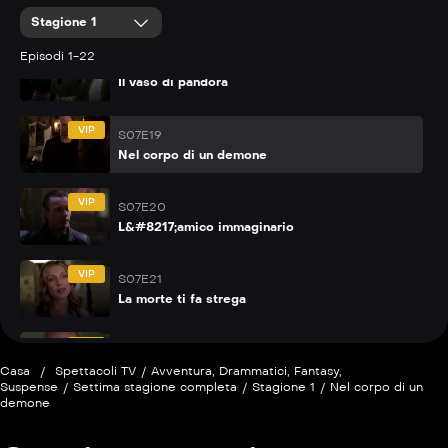
La casa delle bambole
Stagione 1
Episodi 1-22
VIP
S07E18
Il vaso di pandora
VIP
S07E19
Nel corpo di un demone
VIP
S07E20
L&#8217;amico immaginario
VIP
S07E21
La morte ti fa strega
VIP
S07E22
La fine della magia
Casa
/
Spettacoli TV
/
Avventura
,
Drammatici
,
Fantasy
,
Suspense
/
Settima stagione completa
/
Stagione 1
/
Nel corpo di un
demone