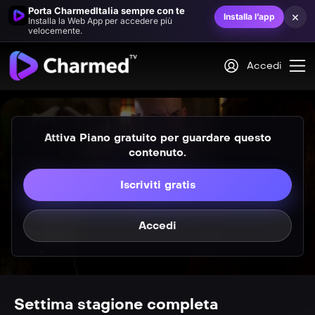
Porta CharmedItalia sempre con te
×
Installa l’app
Installa la Web App per accedere più
P
velocemente.
S07E13
Le verità nascoste
Accedi
P
S07E14
Il principe dei ladri
Attiva Piano gratuito per guardare questo
contenuto.
Iscriviti gratis
P
S07E15
Accedi
Il cabaret incantato
P
S07E16
L&#8217;amore ritrovato
Settima stagione completa
P
S07E17