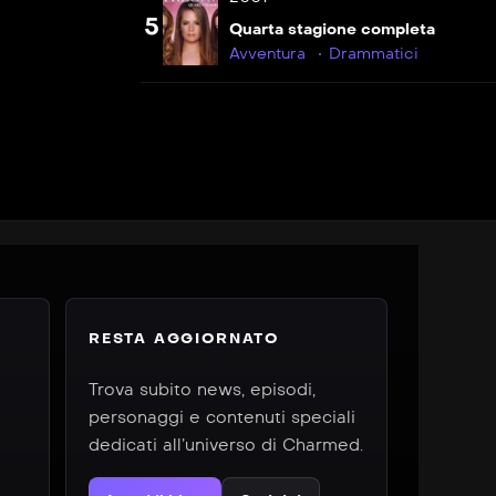
5
Quarta stagione completa
VIP
S07E16
Avventura
Drammatici
L&#8217;amore
ritrovato
VIP
S07E17
La casa delle
bambole
VIP
S07E18
Il vaso di
pandora
RESTA AGGIORNATO
VIP
S07E19
Nel corpo di un
Trova subito news, episodi,
demone
personaggi e contenuti speciali
dedicati all’universo di Charmed.
VIP
S07E20
L&#8217;amico