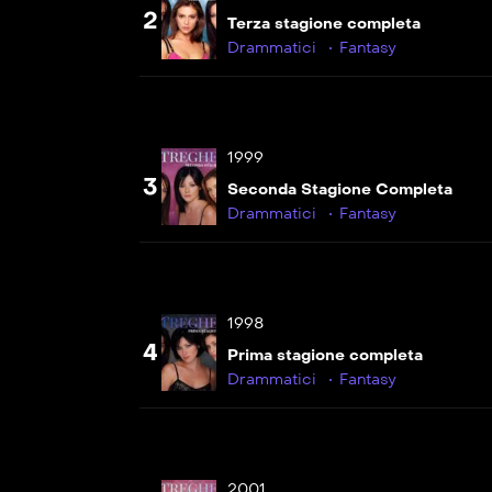
2
Un prezzo da
Terza stagione completa
pagare
Drammatici
Fantasy
VIP
S07E13
Le verità
nascoste
1999
3
Seconda Stagione Completa
VIP
S07E14
Drammatici
Fantasy
Il principe dei
ladri
1998
4
Prima stagione completa
Drammatici
Fantasy
VIP
S07E15
Il cabaret
incantato
2001