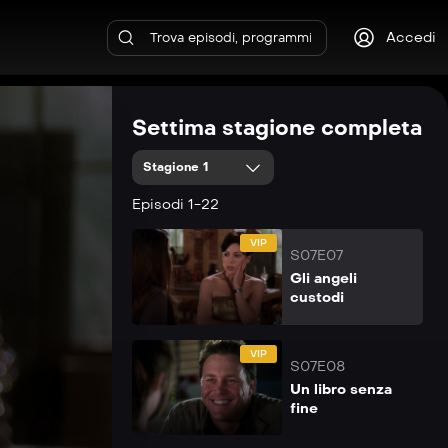
VIP
Accedi
S07E05
Sorella morte
Settima stagione completa
VIP
S07E06
Stagione 1
Notti di luna blu
Episodi 1-22
VIP
S07E07
Gli angeli
custodi
VIP
S07E08
Un libro senza
fine