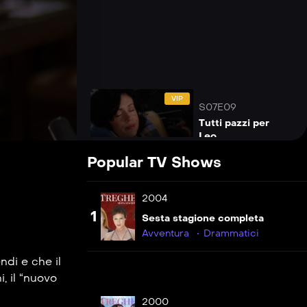
VIP
S07E09
Tutti pazzi per
Leo
Popular TV Shows
VIP
S07E10
2004
Visione dal
futuro
1
Sesta stagione completa
Avventura
Drammatici
VIP
S07E11
ndi e che il
Vita da streghe
, il “nuovo
VIP
2000
S07E12