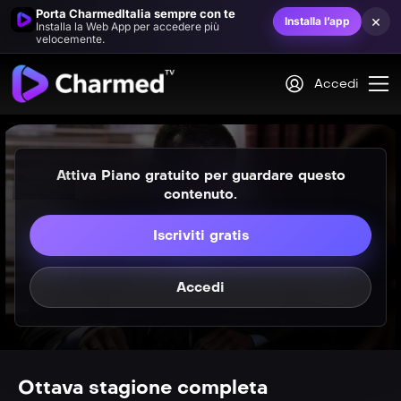
Porta CharmedItalia sempre con te
×
Installa l’app
Installa la Web App per accedere più
velocemente.
Accedi
Attiva Piano gratuito per guardare questo
contenuto.
Iscriviti gratis
VIP
S08E01
Dure a morire
Accedi
VIP
S08E02
Streghe nel paese delle meraviglie
Ottava stagione completa