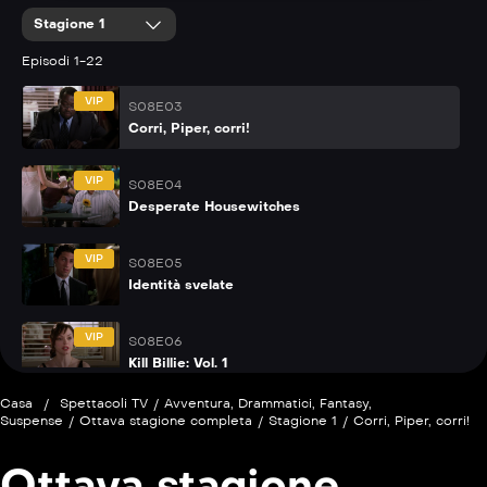
Stagione 1
Episodi 1-22
VIP
S08E03
Corri, Piper, corri!
VIP
S08E04
Desperate Housewitches
VIP
S08E05
Identità svelate
VIP
S08E06
Kill Billie: Vol. 1
Casa
/
Spettacoli TV
/
Avventura
,
Drammatici
,
Fantasy
,
P
S08E07
Suspense
/
Ottava stagione completa
/
Stagione 1
/
Corri, Piper, corri!
Una foto per sempre
Ottava stagione