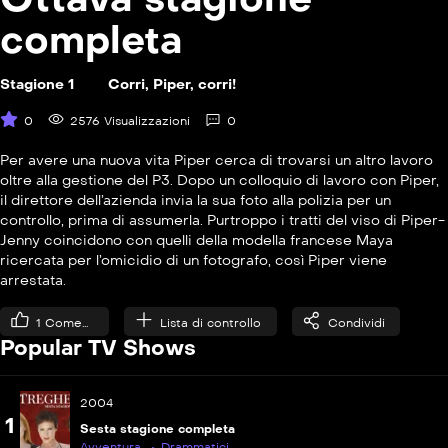
P
S08E08
La battaglia dei sessi
completa
Stagione 1
Corri, Piper, corri!
0
2576 Visualizzazioni
0
Per avere una nuova vita Piper cerca di trovarsi un altro lavoro
oltre alla gestione del P3. Dopo un colloquio di lavoro con Piper,
P
S08E09
il direttore dell’azienda invia la sua foto alla polizia per un
Hulkus Pocus
controllo, prima di assumerla. Purtroppo i tratti del viso di Piper-
Jenny coincidono con quelli della modella francese Maya
ricercata per l’omicidio di un fotografo, così Piper viene
P
S08E10
arrestata.
Patto con il destino
1
Come...
Lista di controllo
Condividi
P
S08E11
Popular TV Shows
Mr. &#038; Mrs. Witch
P
S08E12
2004
Ostaggi
1
Sesta stagione completa
Avventura
Drammatici