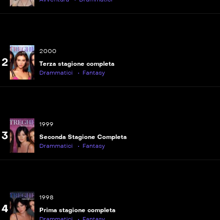
P
S08E13
Imprigionate
P
S08E14
2000
La schiera cinese
2
Terza stagione completa
Drammatici
Fantasy
1999
3
Seconda Stagione Completa
P
S08E15
Drammatici
Fantasy
L&#8217;ultima tentazione di Christy
P
S08E16
Fidanzati e confusi
1998
P
S08E17
4
Prima stagione completa
Generazione magica
Drammatici
Fantasy