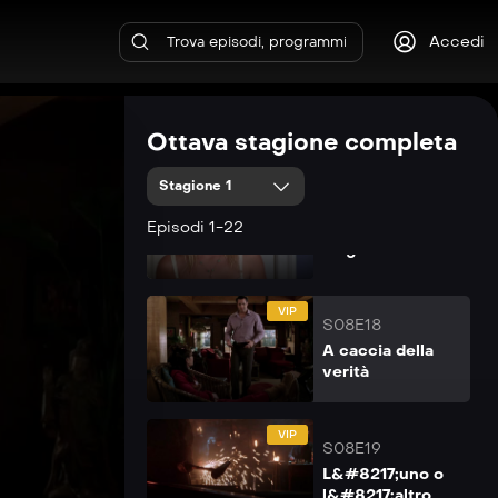
tentazione di
Christy
Accedi
VIP
S08E16
Fidanzati e
Ottava stagione completa
confusi
Stagione 1
VIP
S08E17
Episodi 1-22
Generazione
magica
VIP
S08E18
A caccia della
verità
VIP
S08E19
L&#8217;uno o
l&#8217;altro