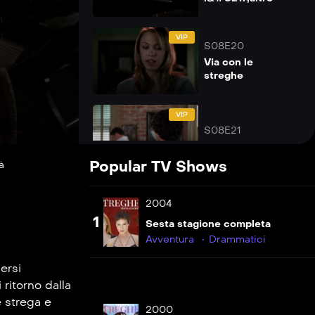
VIP
S08E20
Via con le
streghe
VIP
S08E21
Kill Billie: Vol. 2
Popular TV Shows
à
VIP
S08E22
2004
Streghe per
1
Sesta stagione completa
sempre
Avventura
Drammatici
ersi
ritorno dalla
e strega e
2000