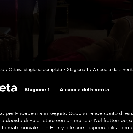
se
/
Ottava stagione completa
/
Stagione 1
/
A caccia della verit
eta
Stagione 1
A caccia della verità
so per Phoebe ma in seguito Coop si rende conto di ess
 decide di voler stare con un mortale. Nel frattempo, di 
a vita matrimoniale con Henry e le sue responsabilità com