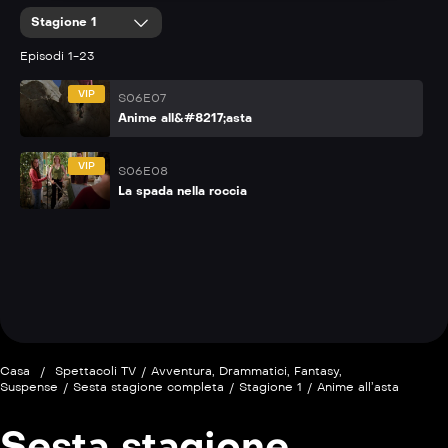
Stagione 1
P
S06E06
Fantasie pericolose
Episodi 1-23
VIP
S06E07
Anime all&#8217;asta
VIP
S06E08
La spada nella roccia
P
S06E09
Casa
/
Spettacoli TV
/
Avventura
,
Drammatici
,
Fantasy
,
Suspense
/
Sesta stagione completa
/
Stagione 1
/
Anime all’asta
Piccolo mostro
Sesta stagione
P
S06E10