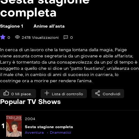
Il segreto di Chris
completa
P
S06E11
Witchstock
Stagione 1
Anime all’asta
P
0
2478 Visualizzazioni
0
S06E12
Un principe per Piper
In cerca di un lavoro che la tenga lontana dalla magia, Paige
viene assunta come segretaria da un giovane e abile affarista;
P
S06E13
Larry è tormentato da una consapevolezza: da un po’ di tempo è
Mata Hari
soggetto a quello che si dice un “patto faustiano”, un’alleanza con
il male che, in cambio di anni di successo in carriera, lo
P
S06E14
costringe ora a morire per rendere l’anima.
Il mistero di Sleepy Halliwell
0
Mi piace.
Lista di controllo
Condividi
Popular TV Shows
2004
1
Sesta stagione completa
Avventura
Drammatici