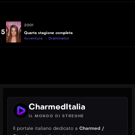
P
S06E22
Per il bene o per il male? (1ª parte)
2001
P
S06E23
5
Quarta stagione completa
Per il bene o per il male? (2ª parte)
Avventura
Drammatici
CharmedItalia
IL MONDO DI STREGHE
Il portale italiano dedicato a
Charmed /