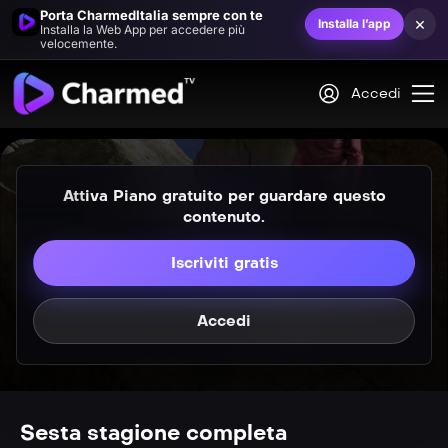
L&#8217;isola delle guerriere (1ª parte)
Porta CharmedItalia sempre con te
×
Installa l’app
Installa la Web App per accedere più
velocemente.
VIP
S06E02
L&#8217;isola delle guerriere (2ª parte)
Accedi
Attiva Piano gratuito per guardare questo
contenuto.
VIP
Iscriviti gratis
S06E03
Qualcosa da ricordare
Accedi
VIP
S06E04
La rivincita delle bionde
VIP
S06E05
Sesta stagione completa
Amando una strega