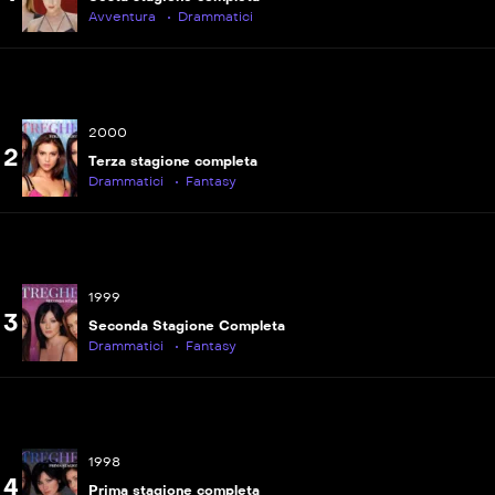
Avventura
Drammatici
P
S01E14
Segreti e bugie
2000
2
Terza stagione completa
Drammatici
Fantasy
P
S01E15
l&#8217;uomo nero
1999
P
S01E16
3
Seconda Stagione Completa
Triplo incantesimo
Drammatici
Fantasy
P
S01E17
Viaggio nel tempo
P
S01E18
1998
4
Il demone buono
Prima stagione completa