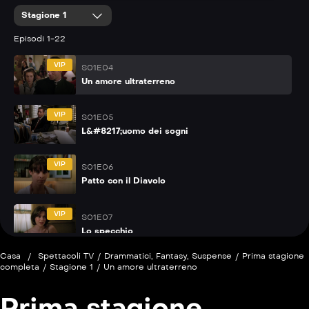
Stagione 1
VIP
S01E03
L&#8217;anello magico
Episodi 1-22
VIP
S01E04
Un amore ultraterreno
VIP
S01E05
L&#8217;uomo dei sogni
VIP
S01E06
Patto con il Diavolo
VIP
S01E07
Lo specchio
Casa
/
Spettacoli TV
/
Drammatici
,
Fantasy
,
Suspense
/
Prima stagione
P
S01E08
completa
/
Stagione 1
/
Un amore ultraterreno
Il terzo occhio
Prima stagione