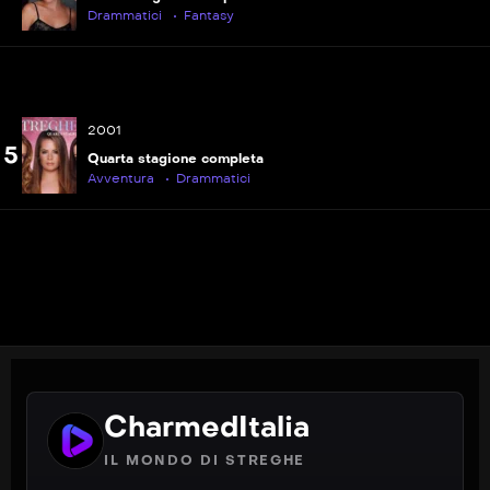
Drammatici
Fantasy
P
S01E19
La pozione magica
P
S01E20
2001
Il fantasma assassino
5
Quarta stagione completa
Avventura
Drammatici
P
S01E21
Tra bene e male
P
S01E22
Déjà vu
CharmedItalia
IL MONDO DI STREGHE