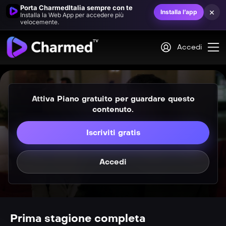
Porta CharmedItalia sempre con te
×
Installa l’app
Installa la Web App per accedere più
velocemente.
Accedi
Attiva Piano gratuito per guardare questo
VIP
S01E01
contenuto.
Il libro delle ombre
Iscriviti gratis
VIP
S01E02
Misteriose scomparse
Accedi
Prima stagione completa