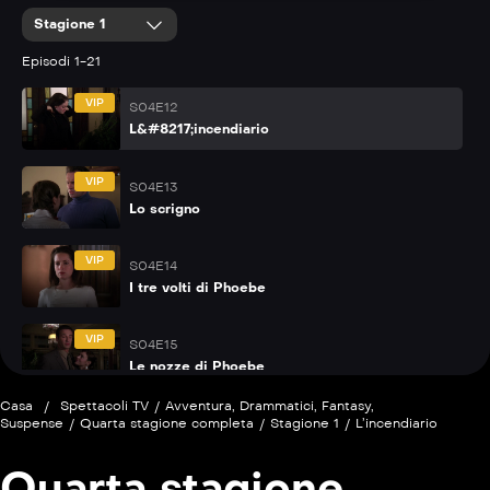
Stagione 1
P
S04E11
Il verdetto
Episodi 1-21
VIP
S04E12
L&#8217;incendiario
VIP
S04E13
Lo scrigno
VIP
S04E14
I tre volti di Phoebe
VIP
S04E15
Le nozze di Phoebe
Casa
/
Spettacoli TV
/
Avventura
,
Drammatici
,
Fantasy
,
Suspense
/
Quarta stagione completa
/
Stagione 1
/
L’incendiario
Quarta stagione