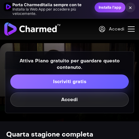
VIP
S0406
Porta CharmedItalia sempre con te
×
Installa l’app
Installa la Web App per accedere più
Paige e il suo principe
velocemente.
P
S0407
Accedi
Una vita normale
P
S0408
Doppio volto
Attiva Piano gratuito per guardare questo
P
S0409
contenuto.
L&#8217;ispirazione
Iscriviti gratis
Accedi
P
S04E10
Quarta stagione completa
Il passato di Paige