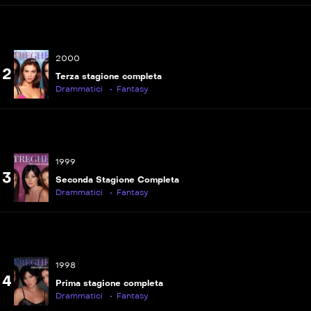
P
S04E22
La fine del trio?
2000
2
Terza stagione completa
Drammatici
Fantasy
1999
3
Seconda Stagione Completa
Drammatici
Fantasy
1998
4
Prima stagione completa
Drammatici
Fantasy