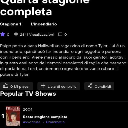
completa
P
S04E16
Stagione 1
L’incendiario
La ruota di scorta
0
2641 Visualizzazioni
0
P
S04E17
Salvate il soldato Leo
Paige porta a casa Halliwell un ragazzino di nome Tyler. Lui è un
incendiario, quindi può far incendiare ogni oggetto o persona
P
con il pensiero. Viene messo al sicuro dai suoi genitori adottivi,
S04E18
in quanto essi sono dei demoni cacciatori di taglie che cercano
Mordimi!
di portarlo da Lord, un demone regnante che vuole rubare il
potere di Tyler.
P
S04E19
Il Grimoire
0
Mi piace.
Lista di controllo
Condividi
Popular TV Shows
P
S04E20
Lunga vita alla Regina
2004
P
1
S04E21
Sesta stagione completa
Piccolo Diavolo
Avventura
Drammatici