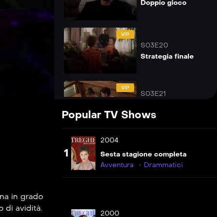
Doppio gioco
VIP
S03E20
Strategia finale
VIP
S03E21
Ascolta il tuo
Popular TV Shows
cuore
2004
VIP
S03E22
1
Sesta stagione completa
Il segreto
Avventura
Drammatici
svelato
una in grado
 di avidità.
2000