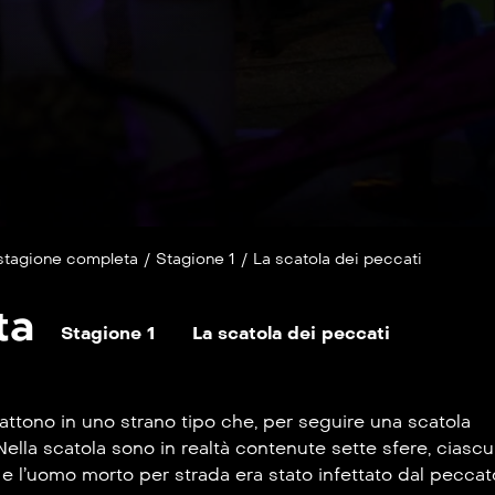
stagione completa
/
Stagione 1
/
La scatola dei peccati
ta
Stagione 1
La scatola dei peccati
ttono in uno strano tipo che, per seguire una scatola
ella scatola sono in realtà contenute sette sfere, ciasc
, e l’uomo morto per strada era stato infettato dal peccato