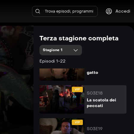
VIP
S03E15
Accedi
Finalmente
sposi
VIP
S03E16
Terza stagione completa
Il dolore di Prue
Stagione 1
VIP
S03E17
Episodi 1-22
Le nove vite del
gatto
VIP
S03E18
La scatola dei
peccati
VIP
S03E19