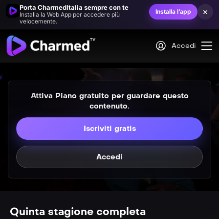
Porta CharmedItalia sempre con te
×
Installa l’app
Installa la Web App per accedere più
velocemente.
VIP
Una sirena di nome Phoebe (1ª &#8211; 2ª
Parte)
Accedi
VIP
S05E03
E vissero felici e contenti
Attiva Piano gratuito per guardare questo
contenuto.
Iscriviti gratis
Accedi
VIP
S05E04
Il canto della sirena
VIP
S05E05
Superstreghe
Quinta stagione completa