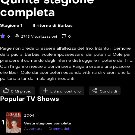
La Mummia
completa
P
S05E11
L&#8217;importanza di chiamarsi Phoebe
Stagione 1
Il ritorno di Barbas
0
2743 Visualizzazioni
0
P
S05E12
Cento volte streghe
Paige non crede di essere all’altezza del Trio. Intanto il demone
della paura, Barbas, vuole impossessarsi dei poteri di Cole per
P
S05E13
prendere il comando degli inferi e distruggere il potere del Trio.
Ossessioni
Con l’inganno riesce a convincere Paige a creare una pozione
che liberi Cole dai suoi poteri essendo vittima di visioni che lo
portano a far del male agli innocenti.
P
S05E14
Sogni pericolosi
0
Mi piace.
Lista di controllo
Condividi
Popular TV Shows
P
S05E15
Un arrivo speciale
2004
1
Sesta stagione completa
Avventura
Drammatici