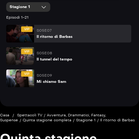
Stagione 1
VIP
S05E06
Occhio per occhio
Episodi 1-21
VIP
S05E07
Il ritorno di Barbas
VIP
S05E08
Il tunnel del tempo
VIP
S05E09
Mi chiamo Sam
Casa
/
Spettacoli TV
/
Avventura
,
Drammatici
,
Fantasy
,
Suspense
/
Quinta stagione completa
/
Stagione 1
/
Il ritorno di Barbas
Quinta stagione
P
S05E10