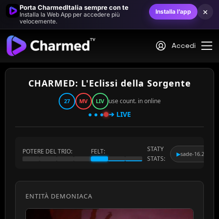
Porta CharmedItalia sempre con te
×
Installa l’app
Installa la Web App per accedere più
velocemente.
Accedi
CHARMED: L'Eclissi della Sorgente
use count. in online
27
MV
LIV
● ● ●
➔ LIVE
STATY
POTERE DEL TRIO:
FELT:
▶
sade-16.24
STATS:
ENTITÀ DEMONIACA