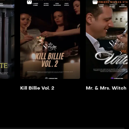
Imprigionate
Kill Billie Vol. 2
2004
43min
2006
38 min
Aggiungi alla mia
Aggiungi alla mi
lista
lista
Kill Billie Vol. 2
Mr. & Mrs. Witch