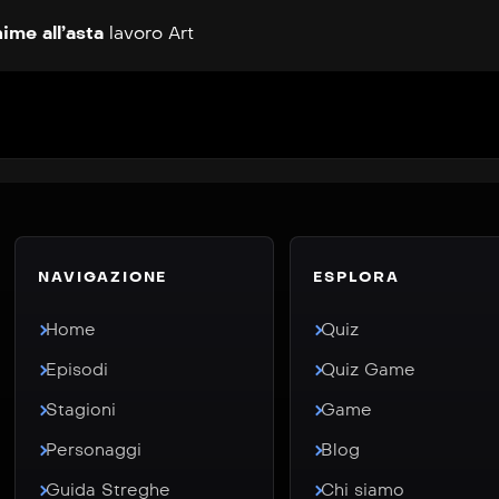
ime all’asta
lavoro
Art
NAVIGAZIONE
ESPLORA
Home
Quiz
Episodi
Quiz Game
Stagioni
Game
Personaggi
Blog
Guida Streghe
Chi siamo