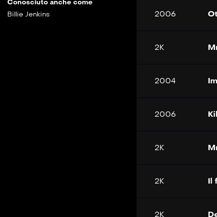
Conosciuto anche come
2006
Ot
Billie Jenkins
2K
Mr
2004
Im
2006
Ki
2K
Mr
2K
Il
2K
De