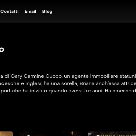
Contatti
Email
Blog
o
ta di Gary Carmine Cuoco, un agente immobiliare statunit
tedesche e inglesi; ha una sorella, Briana anch’essa attr
sport che ha iniziato quando aveva tre anni. Ha smesso di p
era di attrice