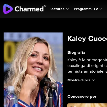
Features
Programmi TV
Kaley Cuoc
Biografia
Kaley è la primogeni
casalinga di origini 
tennista amatoriale, 
intraprendere la carri
Mostra di più
Conoscere per